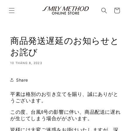
Chuyển
đến nội
Giỏ
dung
hàng
商品発送遅延のお知らせと
お詫び
10 THÁNG 8, 2023
Share
平素は格別のお引き立てを賜り、誠にありがと
うございます。
この度、台風6号の影響に伴い、商品配送に遅れ
が生じてしまう場合ががざいます。
皆様には大変ご迷惑をお掛けいたしますが、深