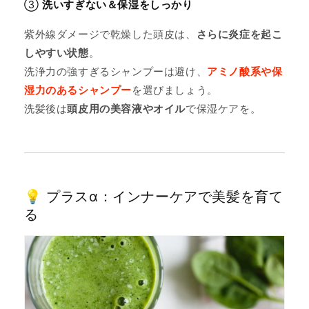
③
洗いすぎない＆保湿をしっかり
紫外線ダメージで乾燥した頭皮は、
さらに炎症を起こ
しやすい状態
。
洗浄力の強すぎるシャンプーは避け、
アミノ酸系や保
湿力のあるシャンプー
を選びましょう。
洗髪後は
頭皮用の美容液やオイル
で保湿ケアを。
💡 プラスα：インナーケアで美髪を育て
る