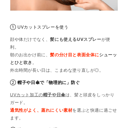
① UVカットスプレーを使う
顔や体だけでなく、
髪にも使えるUVスプレー
が便
利。
朝のお出かけ前に、
髪の分け目と表面全体に
シューッ
とひと吹き
。
外出時間が長い日は、こまめな塗り直しが◎。
②
帽子や日傘で「物理的に」防ぐ
UVカット加工の
帽子や日傘
は、髪と頭皮をしっかり
ガード。
通気性がよく、蒸れにくい素材
を選ぶと快適に過ごせ
ます。