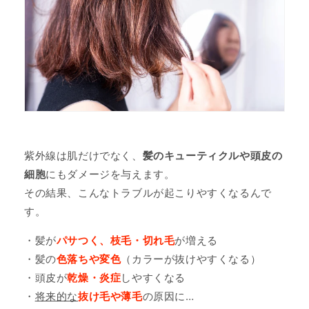
紫外線は肌だけでなく、
髪のキューティクルや頭皮の
細胞
にもダメージを与えます。
その結果、こんなトラブルが起こりやすくなるんで
す。
・髪が
パサつく、枝毛・切れ毛
が増える
・髪の
色落ちや変色
（カラーが抜けやすくなる）
・頭皮が
乾燥・炎症
しやすくなる
・
将来的な
抜け毛や薄毛
の原因に…