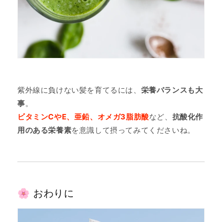
紫外線に負けない髪を育てるには、
栄養バランスも大
事
。
ビタミンCやE、亜鉛、オメガ3脂肪酸
など、
抗酸化作
用のある栄養素
を意識して摂ってみてくださいね。
🌸 おわりに