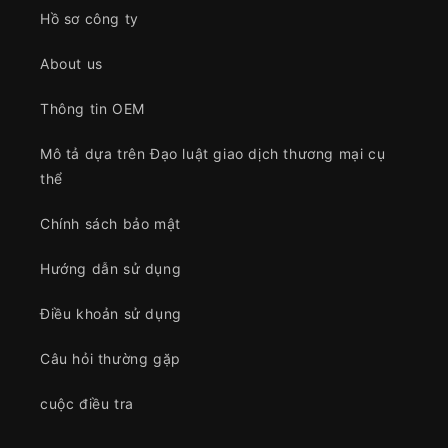
Hồ sơ công ty
About us
Thông tin OEM
Mô tả dựa trên Đạo luật giao dịch thương mại cụ
thể
Chính sách bảo mật
Hướng dẫn sử dụng
Điều khoản sử dụng
Câu hỏi thường gặp
cuộc điều tra