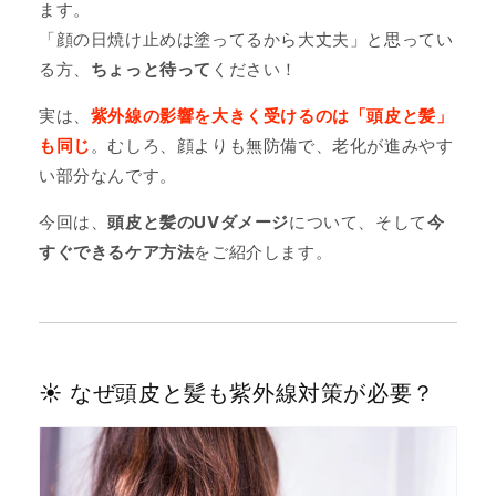
ます。
「顔の日焼け止めは塗ってるから大丈夫」と思ってい
る方、
ちょっと待って
ください！
実は、
紫外線の影響を大きく受けるのは「頭皮と髪」
も同じ
。むしろ、顔よりも無防備で、老化が進みやす
い部分なんです。
今回は、
頭皮と髪のUVダメージ
について、そして
今
すぐできるケア方法
をご紹介します。
☀️ なぜ頭皮と髪も紫外線対策が必要？