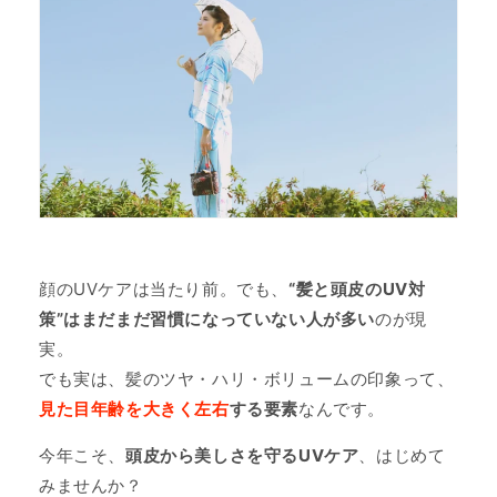
顔のUVケアは当たり前。でも、
“髪と頭皮のUV対
策”はまだまだ習慣になっていない人が多い
のが現
実。
でも実は、髪のツヤ・ハリ・ボリュームの印象って、
見た目年齢を大きく左右
する要素
なんです。
今年こそ、
頭皮から美しさを守るUVケア
、はじめて
みませんか？