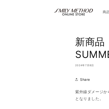
コンテ
ンツに
進む
商
新商品
SUM
2024年7月8日
Share
紫外線ダメージか
となりました。