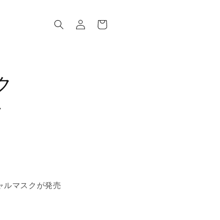
ロ
カ
グ
ー
イ
ト
ン
ク
せ
ャルマスクが発売