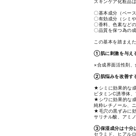
スキンケア化粧品
〇基本成分（ベー
〇有効成分（シミ
〇香料、色素など
〇品質を保つ為の
この基本を踏まえ
①肌に刺激を与え
×合成界面活性剤、
②肌悩みを改善す
★シミに効果的な
ビタミンC誘導体、
★シワに効果的な
純粋レチノール、
★毛穴の黒ずみに
サリチル酸、アミ
③保湿成分は十分
セラミド、ヒアル