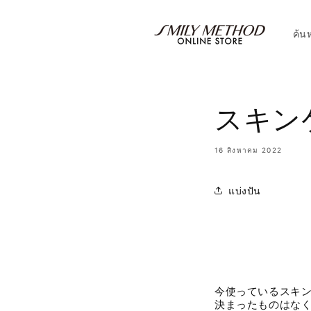
ข้ามไป
ยัง
เนื้อหา
ค้น
スキン
16 สิงหาคม 2022
แบ่งปัน
今使っているスキ
決まったものはな