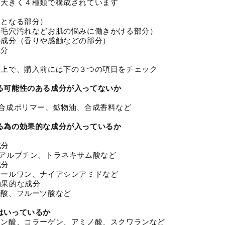
は大きく４種類で構成されています
スとなる部分）
や毛穴汚れなどお肌の悩みに働きかける部分）
の成分（香りや感触などの部分）
成分
た上で、購入前には下の３つの項目をチェック
る可能性のある成分が入ってないか
合成ポリマー、鉱物油、合成香料など
る為の効果的な成分が入っているか
成分
アルブチン、トラネキサム酸など
成分
ニールワン、ナイアシンアミドなど
効果的な成分
ノ酸、フルーツ酸など
はいっているか
ロン酸、コラーゲン、アミノ酸、スクワランなど