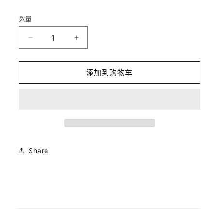
数量
减
增
少
加
Facial
Facial
添加到购物车
Mask
Mask
-
-
面
面
膜
膜
/
/
Original
Original
的
的
Share
数
数
量
量
可
折