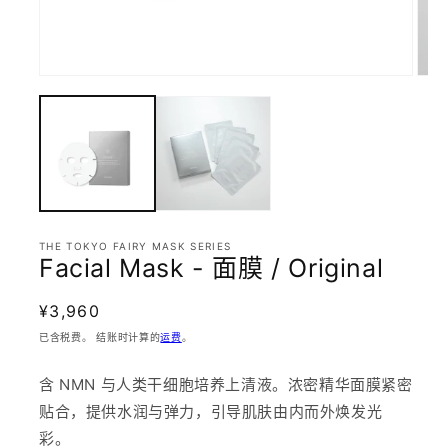
THE TOKYO FAIRY MASK SERIES
Facial Mask - 面膜 / Original
常
¥3,960
规
已含税费。 结账时计算的
运费
。
价
格
含 NMN 与人类干细胞培养上清液。浓密精华面膜紧密
贴合，提供水润与弹力，引导肌肤由内而外焕发光
彩。