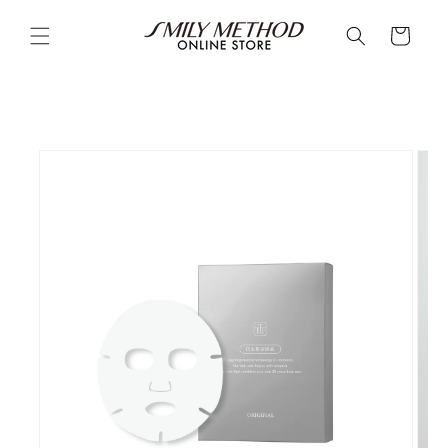
购
跳到内
容
物
车
跳至产
品信息