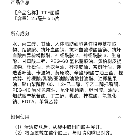
产品信息
叠
【产品名称】TTF面膜
内
【容量】25毫升 x 5片
容
所有成分
水、丙二醇、甘油、人体脂肪细胞条件培养基提取
物、烟酰胺、抗坏血酸钠、抗坏血酸磷酸酯镁、抗坏
血酸四异棕榈酸酯、神经酰胺 2、神经酰胺 3、生育
酚、甘草酸二钾、PEG-60 氢化蓖麻油、黄柏树皮提
取物、杜松油、薰衣草油、柠檬皮油、茶树叶油、迷
迭香叶油、卡波姆、黄原胶、辛酸/癸酸甘油三酯、视
黄醇、柠檬酸/乳酸/亚油酸/油酸甘油酯、油橄榄果
油、聚山梨醇酯 60、1,2-己二醇、辛乙二醇托酚酮、
PEG-40 氢化蓖麻油、氢化卵磷脂、胆固醇、油酸、
烟酰胺单核苷酸、丁二醇、乳酸、柠檬酸、氢氧化
钠、EDTA、苯氧乙醇
如何使用
（1）清洁皮肤后，从袋中取出面膜并展开。
（2）将面罩戴在整个脸上，与眼睛和嘴巴对齐。